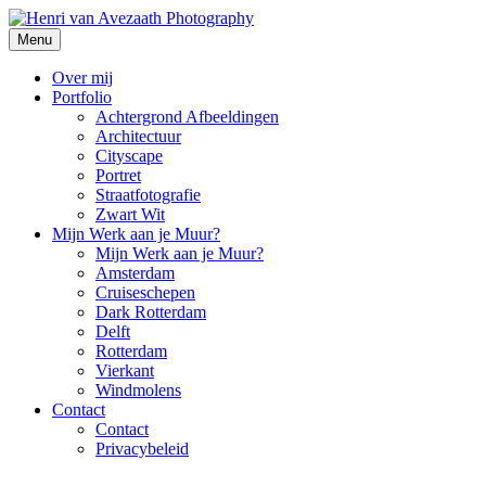
Skip
to
Menu
Henri van Avezaath Photography
content
Jouw wereld door mijn ogen
Over mij
Portfolio
Achtergrond Afbeeldingen
Architectuur
Cityscape
Portret
Straatfotografie
Zwart Wit
Mijn Werk aan je Muur?
Mijn Werk aan je Muur?
Amsterdam
Cruiseschepen
Dark Rotterdam
Delft
Rotterdam
Vierkant
Windmolens
Contact
Contact
Privacybeleid