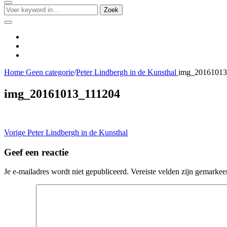
Search
Zoeken
Zoek
naar:
Social
Menu
Instagram
Flickr
twitter
Home
Geen categorie
/
Peter Lindbergh in de Kunsthal
img_20161013
img_20161013_111204
Bericht
Vorig
Vorige
Peter Lindbergh in de Kunsthal
bericht:
navigatie
Geef een reactie
Je e-mailadres wordt niet gepubliceerd.
Vereiste velden zijn gemarke