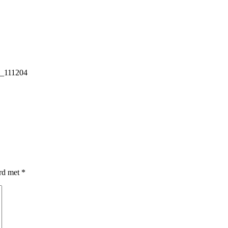
_111204
erd met
*